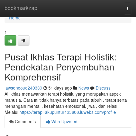
Home
bookmarkzap
Togg
navi
Home
1
Pusat Ikhlas Terapi Holistik:
Pendekatan Penyembuhan
Komprehensif
lawsonooud240339
51 days ago
News
Discuss
Al Ikhlas menawarkan terapi holistik, yang merupakan aspek
manusia. Cara ini tidak hanya terbatas pada tubuh , tetapi serta
menangani mental , kesehatan emosional, jiwa , dan relasi .
Melalui
https://terapi-akupuntur425606.luwebs.com/profile
Comments
Who Upvoted