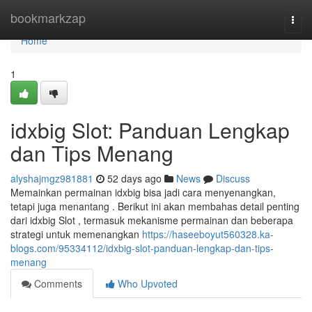
Home
bookmarkzap
Togg
navi
Home
1
idxbig Slot: Panduan Lengkap
dan Tips Menang
alyshajmgz981881
52 days ago
News
Discuss
Memainkan permainan idxbig bisa jadi cara menyenangkan,
tetapi juga menantang . Berikut ini akan membahas detail penting
dari idxbig Slot , termasuk mekanisme permainan dan beberapa
strategi untuk memenangkan
https://haseeboyut560328.ka-
blogs.com/95334112/idxbig-slot-panduan-lengkap-dan-tips-
menang
Comments
Who Upvoted