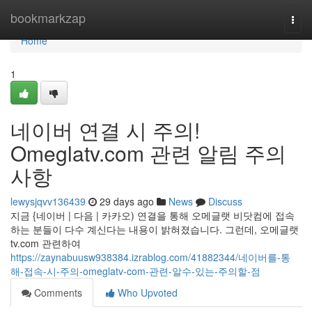
Home
bookmarkzap
Togg
navi
Home
1
네이버 연결 시 주의!
Omeglatv.com 관련 알림 주의
사항
lewysjqvv136439
29 days ago
News
Discuss
지금 {네이버 | 다음 | 카카오) 연결을 통해 오메글랫 비닷컴에 접속
하는 분들이 다수 계신다는 내용이 밝혀졌습니다. 그런데, 오메글랫
tv.com 관련하여
https://zaynabuusw938384.izrablog.com/41882344/네이버를-통
해-접속-시-주의-omeglatv-com-관련-알수-있는-주의할-점
Comments
Who Upvoted