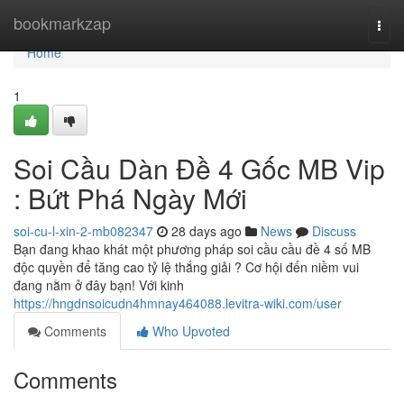
Home
bookmarkzap
Togg
navi
Home
1
Soi Cầu Dàn Đề 4 Gốc MB Vip
: Bứt Phá Ngày Mới
soi-cu-l-xin-2-mb082347
28 days ago
News
Discuss
Bạn đang khao khát một phương pháp soi cầu cầu đề 4 số MB
độc quyền để tăng cao tỷ lệ thắng giải ? Cơ hội đến niềm vui
đang nằm ở đây bạn! Với kinh
https://hngdnsoicudn4hmnay464088.levitra-wiki.com/user
Comments
Who Upvoted
Comments