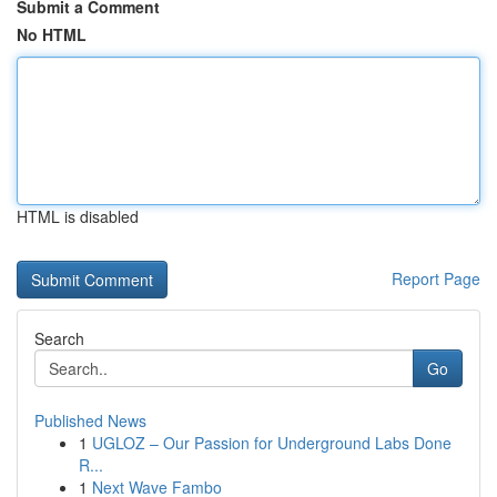
Submit a Comment
No HTML
HTML is disabled
Report Page
Search
Go
Published News
1
UGLOZ – Our Passion for Underground Labs Done
R...
1
Next Wave Fambo