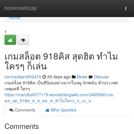
Home
bookmarkzap
Togg
navi
Home
1
เกมสล็อต 918คิส สุดฮิต ทำไม
ใครๆ ก็เล่น
cormackqrn852476
29 days ago
News
Discuss
เกมสล็อต 918คิส เป็นที่นิยมอย่างมากในหมู่ นักพนัน ทั่วประเทศ
เหตุผลที่ ใครๆ
https://marcfbaf577179.wonderkingwiki.com/2495890/เกม
สล_อต_918ค_ส_ส_ดฮ_ต_ทำไมใครๆ_ก_เล_น
Comments
Who Upvoted
Comments