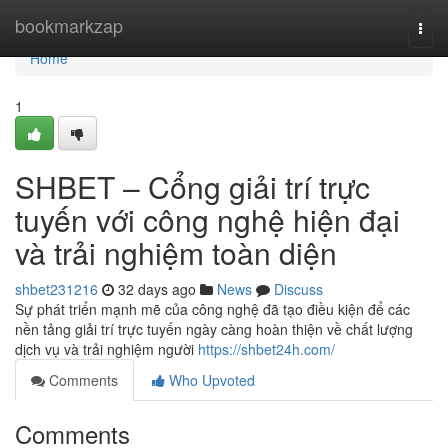
Home
bookmarkzap
Togg
navi
Home
1
SHBET – Cổng giải trí trực
tuyến với công nghệ hiện đại
và trải nghiệm toàn diện
shbet231216
32 days ago
News
Discuss
Sự phát triển mạnh mẽ của công nghệ đã tạo điều kiện để các
nền tảng giải trí trực tuyến ngày càng hoàn thiện về chất lượng
dịch vụ và trải nghiệm người
https://shbet24h.com/
Comments
Who Upvoted
Comments