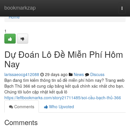
Home
bookmarkzap
Togg
navi
Home
1
Dự Đoán Lô Đề Miễn Phí Hôm
Nay
larissaeocg412088
29 days ago
News
Discuss
Bạn đang tìm kiếm thông tin số đề miễn phí hôm nay? Trang web
Bạch Thủ 366 sẽ cung cấp bảng kết quả chính xác nhất cho bạn.
Chúng tôi luôn cập nhật kết quả lô
https://leftbookmarks.com/story21711485/soi-cầu-bạch-thủ-366
Comments
Who Upvoted
Comments