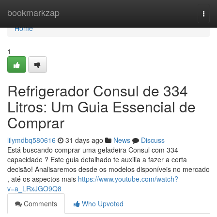
Home
bookmarkzap
Togg
navi
Home
1
Refrigerador Consul de 334
Litros: Um Guia Essencial de
Comprar
lilymdbq580616
31 days ago
News
Discuss
Está buscando comprar uma geladeira Consul com 334
capacidade ? Este guia detalhado te auxilia a fazer a certa
decisão! Analisaremos desde os modelos disponíveis no mercado
, até os aspectos mais
https://www.youtube.com/watch?
v=a_LRxJGO9Q8
Comments
Who Upvoted