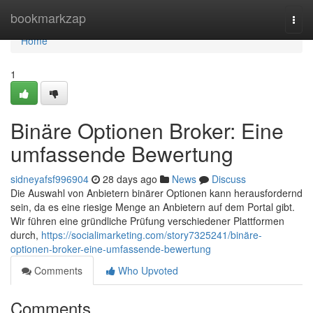
Home
bookmarkzap
Togg
navi
Home
1
Binäre Optionen Broker: Eine
umfassende Bewertung
sidneyafsf996904
28 days ago
News
Discuss
Die Auswahl von Anbietern binärer Optionen kann herausfordernd
sein, da es eine riesige Menge an Anbietern auf dem Portal gibt.
Wir führen eine gründliche Prüfung verschiedener Plattformen
durch,
https://socialimarketing.com/story7325241/binäre-
optionen-broker-eine-umfassende-bewertung
Comments
Who Upvoted
Comments