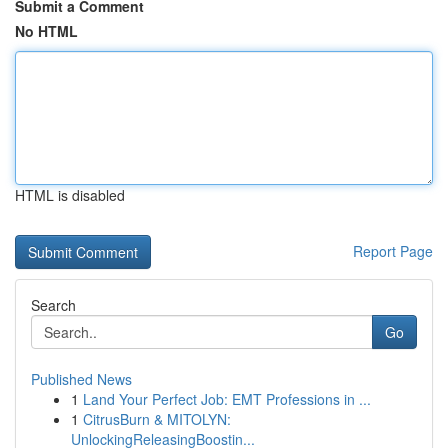
Submit a Comment
No HTML
HTML is disabled
Report Page
Search
Go
Published News
1
Land Your Perfect Job: EMT Professions in ...
1
CitrusBurn & MITOLYN:
UnlockingReleasingBoostin...